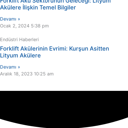
Forklift Akü Sektörünün Geleceği: Lityum
Akülere İlişkin Temel Bilgiler
Devamı »
Ocak 2, 2024
5:38 pm
Endüstri Haberleri
Forklift Akülerinin Evrimi: Kurşun Asitten
Lityum Akülere
Devamı »
Aralık 18, 2023
10:25 am