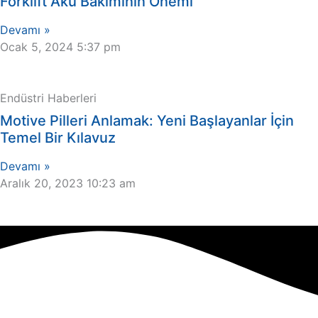
Forklift Akü Bakımının Önemi
Devamı »
Ocak 5, 2024
5:37 pm
Endüstri Haberleri
Motive Pilleri Anlamak: Yeni Başlayanlar İçin
Temel Bir Kılavuz
Devamı »
Aralık 20, 2023
10:23 am