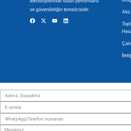
teknolojilerinde üstün performans
ve güvenilirliğin temsilcisidir.
Akü 
Topl
Hesa
Çal
İlet