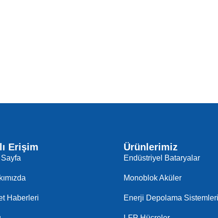
lı Erişim
Ürünlerimiz
 Sayfa
Endüstriyel Bataryalar
kımızda
Monoblok Aküler
et Haberleri
Enerji Depolama Sistemler
g
LFP Hücreler