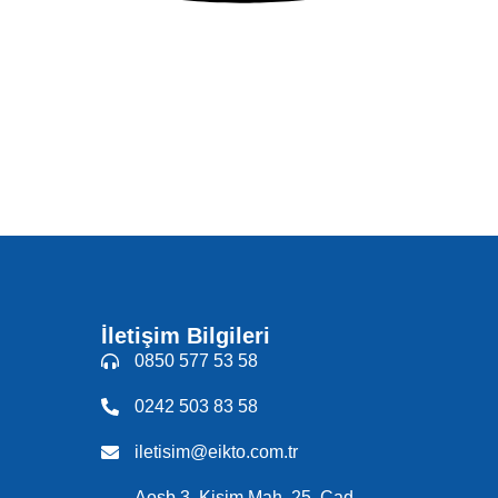
İletişim Bilgileri
0850 577 53 58
0242 503 83 58
i
iletisim@eikto.com.tr
Aosb 3. Kisim Mah. 25. Cad.