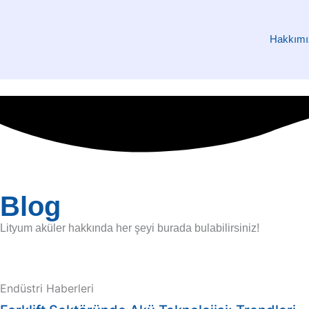
Hakkımı
Blog
Lityum aküler hakkında her şeyi burada bulabilirsiniz!
Endüstri Haberleri