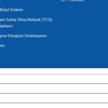
Bulut Sistemi
am Sahip Olma Maliyeti (TCO)
playıcı
ışma Döngüsü Simülasyonu
işim